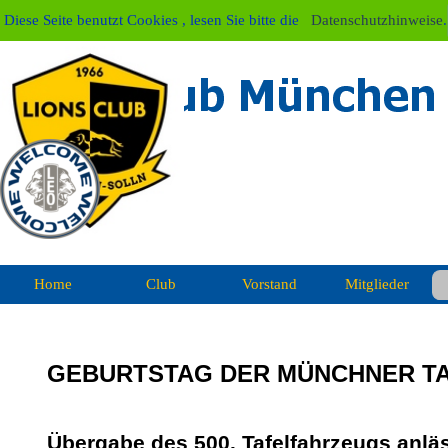
Direkt zum Seiteninhalt
Diese Seite benutzt Cookies , lesen Sie bitte die
Datenschutzhinweise
.
Home
Club
Vorstand
Mitglieder
GEBURTSTAG DER MÜNCHNER T
Übergabe des 500. Tafelfahrzeugs anläs