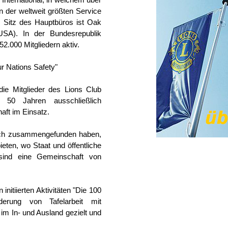
 International, in welchem über
n der weltweit größten Service
 Sitz des Hauptbüros ist Oak
SA). In der Bundesrepublik
2.000 Mitgliedern aktiv.
ur Nations Safety"
ie Mitglieder des Lions Club
 50 Jahren ausschließlich
aft im Einsatz.
sich zusammengefunden haben,
eten, wo Staat und öffentliche
r sind eine Gemeinschaft von
nitiierten Aktivitäten "Die 100
erung von Tafelarbeit mit
m In- und Ausland gezielt und