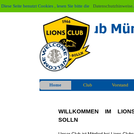
Direkt zum Seiteninhalt
Diese Seite benutzt Cookies , lesen Sie bitte die
Datenschutzhinweise
.
Home
Club
Vorstand
WILLKOMMEN IM LIO
SOLLN