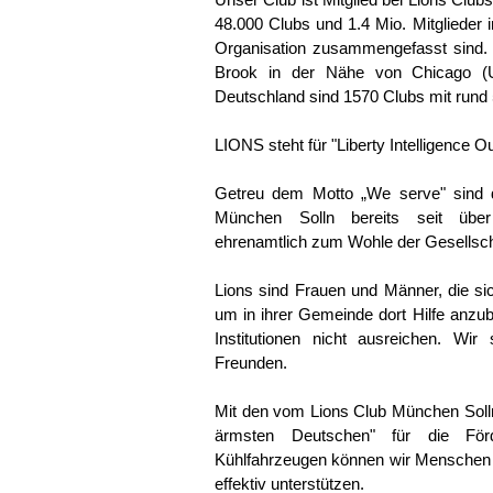
Unser Club ist Mitglied bei Lions Clubs
48.000 Clubs und 1.4 Mio. Mitglieder i
Organisation zusammengefasst sind.
Brook in der Nähe von Chicago (U
Deutschland sind 1570 Clubs mit rund 5
LIONS steht für "Liberty Intelligence O
Getreu dem Motto „We serve" sind d
München Solln bereits seit über
ehrenamtlich zum Wohle der Gesellsch
Lions sind Frauen und Männer, die 
um in ihrer Gemeinde dort Hilfe anzubi
Institutionen nicht ausreichen. Wi
Freunden.
Mit den vom Lions Club München Solln i
ärmsten Deutschen" für die Förd
Kühlfahrzeugen können wir Menschen i
effektiv unterstützen.